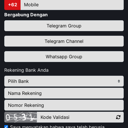
+62
Bergabung Dengan
Telegram Group
Telegram Channel
Whatsapp Group
Rekening Bank Anda
Saya menyatakan bahwa saya telah berusia