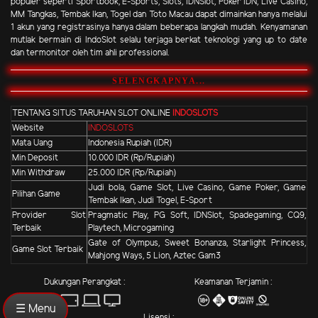
populer seperti Sportbook, E-Sports, Slots, IDNSlot, Poker IDN, Live Casino,
MM Tangkas, Tembak Ikan, Togel dan Toto Macau dapat dimainkan hanya melalui
1 akun yang registrasinya hanya dalam beberapa langkah mudah. Kenyamanan
mutlak bermain di IndoSlot selalu terjaga berkat teknologi yang up to date
dan termonitor oleh tim ahli professional.
SELENGKAPNYA...
TENTANG SITUS TARUHAN SLOT ONLINE
INDOSLOTS
Website
INDOSLOTS
Mata Uang
Indonesia Rupiah (IDR)
Min Deposit
10.000 IDR (Rp/Rupiah)
Min Withdraw
25.000 IDR (Rp/Rupiah)
Judi bola, Game Slot, Live Casino, Game Poker, Game
Pilihan Game
Tembak Ikan, Judi Togel, E-Sport
Provider Slot
Pragmatic Play, PG Soft, IDNSlot, Spadegaming, CQ9,
Terbaik
Playtech, Microgaming
Gate of Olympus, Sweet Bonanza, Starlight Princess,
Game Slot Terbaik
Mahjong Ways, 5 Lion, Aztec Gam3
Dukungan Perangkat :
Keamanan Terjamin :
☰ Menu
Lisensi :