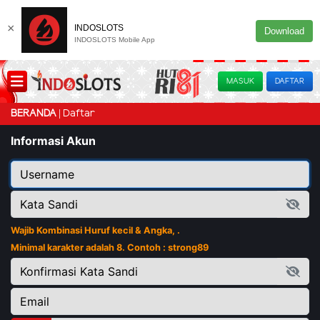
×
INDOSLOTS
Download
INDOSLOTS Mobile App
MASUK
DAFTAR
Daftar
BERANDA
Informasi Akun
Wajib Kombinasi Huruf kecil & Angka, .
Minimal karakter adalah 8. Contoh : strong89